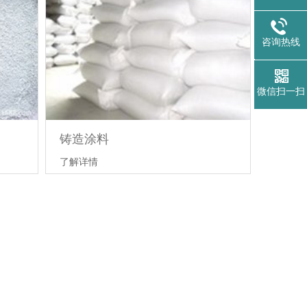
咨询热线
{dede:glo
微信扫一扫
铸造涂料
了解详情