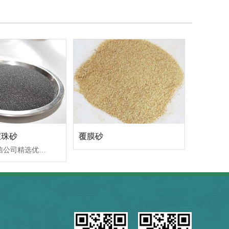
宝珠砂
覆膜砂
宝珠砂是盈信公司精选优质铝钒土，通过电熔、制球、分筛等工艺制成的球状造型用砂。它具有耐火度高（＞1800℃），角形系数小（＜1.06，近似球状），酸耗值小（中性材料），粘结剂加入量