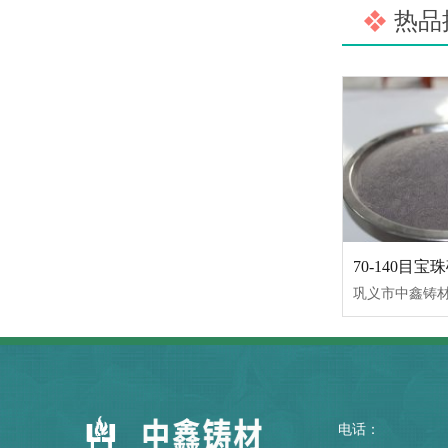
热品
70-140目宝
电话：