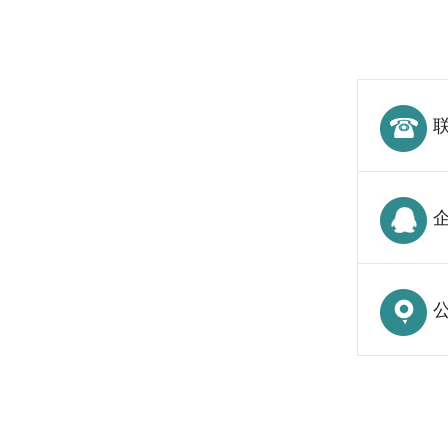
联
企
公