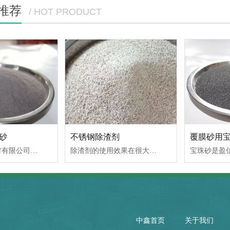
推荐
/ HOT PRODUCT
珠砂
不锈钢除渣剂
覆膜砂用
巩义市中鑫铸材有限公司专业生产宝珠砂，宝珠砂又名（铸宝砂、电熔陶粒、陶粒砂）它是用优质铝矾土材料经电弧炉熔炼而成，年产量18000吨，宝珠砂价格合理，性价比优
除渣剂的使用效果在很大程度上取决于除渣剂的正确使用，在使用本系列除渣剂时，我们总是推荐熔炼工程师和操作工人必须严格控制除渣剂的使用量，加入除渣剂的过程即是除渣的过程，也
中鑫首页
关于我们