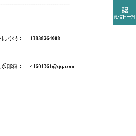
{dede:glo
商
微信扫一扫
机号码：
13838264088
系邮箱：
41681361@qq.com