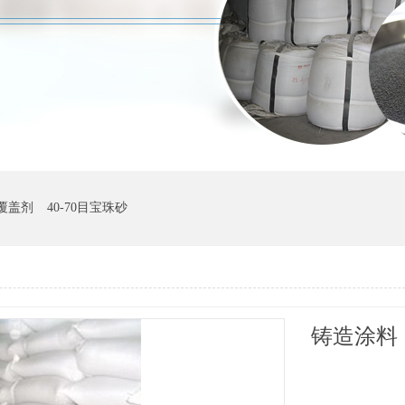
覆盖剂
40-70目宝珠砂
铸造涂料