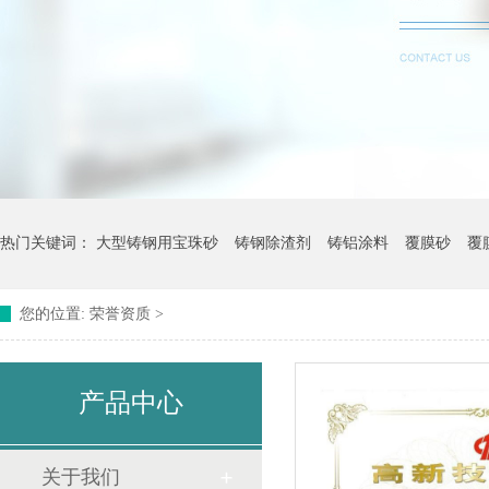
热门关键词：
大型铸钢用宝珠砂
铸钢除渣剂
铸铝涂料
覆膜砂
覆
您的位置:
荣誉资质
>
产品中心
关于我们