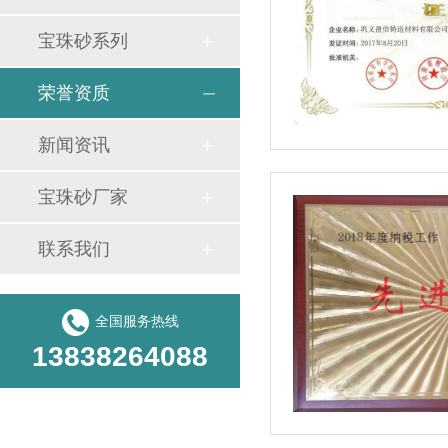
宝珠砂系列
荣誉资质
新闻资讯
宝珠砂厂家
联系我们
全国服务热线
13838264088