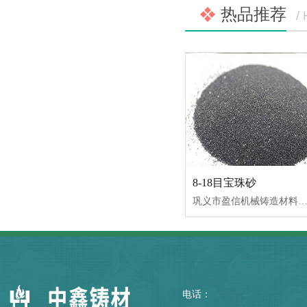
热品推荐
/
8-18目宝珠砂
巩义市盈信机械铸造材料有限公司专业生产宝珠砂，宝珠砂又名（铸宝砂、电熔陶粒、陶粒砂）它是用优质铝矾土材料经电弧炉熔炼而成，年产量18000吨，宝珠砂价格合理
电话：