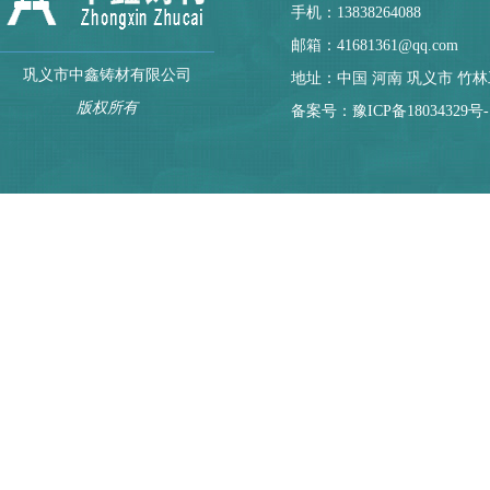
手机：13838264088
邮箱：41681361@qq.com
巩义市中鑫铸材有限公司
地址：中国 河南 巩义市 竹
版权所有
备案号：
豫ICP备18034329号-