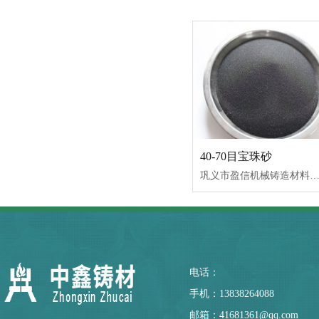
40-70目宝珠砂
巩义市盈信机械铸造材料有限公司专业生产宝珠砂，宝珠砂又名（铸宝砂、电熔陶粒、陶粒砂）它是用优质铝矾土材料经电弧炉熔炼而成，年产量18000吨，宝珠砂价格合理
电话：
手机：13838264088
邮箱：41681361@qq.com