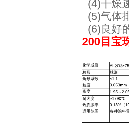
(4)干燥
(5)气体
(6)良好
200目
化学成份
AL
O
≥7
2
3
粒形
球形
≤1.1
角形系数
0.053mm
粒度
密度
1.95
2.0
～
≥1790
耐火度
℃
0.13%
1
热膨胀率
（
适用范围
各种涂料