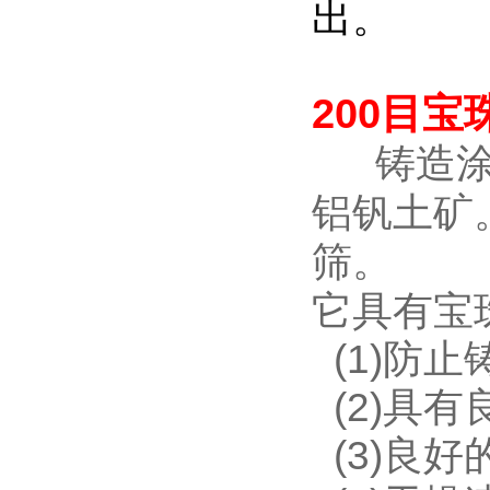
出。
200目
铸造涂
铝钒土矿
筛。
它具有宝
(1)防
(2)具
(3)良