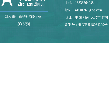
手机：13838264088
邮箱：41681361@qq.com
巩义市中鑫铸材有限公司
地址：中国 河南 巩义市 竹
版权所有
备案号：
豫ICP备18034329号-