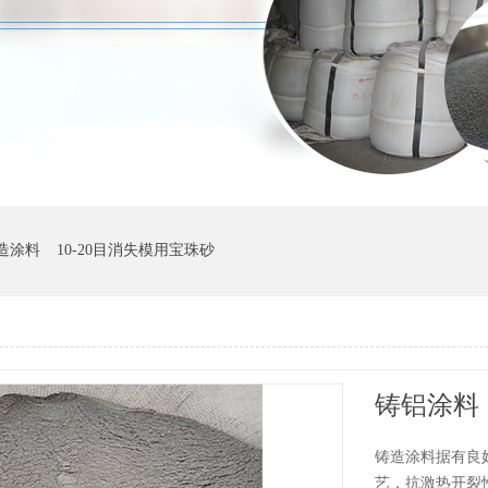
造涂料
10-20目消失模用宝珠砂
铸铝涂料
铸造涂料据有良
艺，抗激热开裂