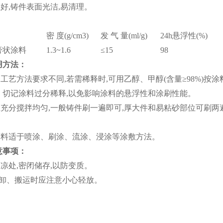
性好,铸件表面光洁,易清理。
密 度(g/cm3)
发 气 量(ml/g)
24h悬浮性(%)
膏状涂料
1.3~1.6
≤15
98
方法：
刷工艺方法要求不同,若需稀释时,可用乙醇、甲醇(含量≥98%)按涂料：
，切记涂料过分稀释,以免影响涂料的悬浮性和涂刷性能。
应充分搅拌均匀,一般铸件刷一遍即可,厚大件和易粘砂部位可刷两
列涂料适于喷涂、刷涂、流涂、浸涂等涂敷方法。
事项：
阴凉处,密闭储存,以防变质。
卸、搬运时应注意小心轻放。