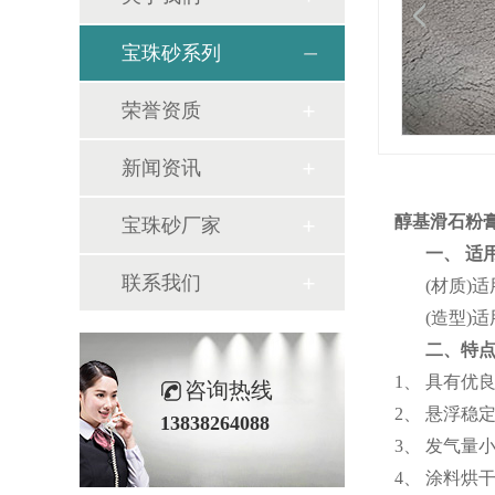
宝珠砂系列
荣誉资质
新闻资讯
醇基滑石粉
宝珠砂厂家
一、 适用
联系我们
(材质)适
(造型)适
二、特点
1、 具有优
咨询热线
2、 悬浮稳
13838264088
3、 发气量
4、 涂料烘