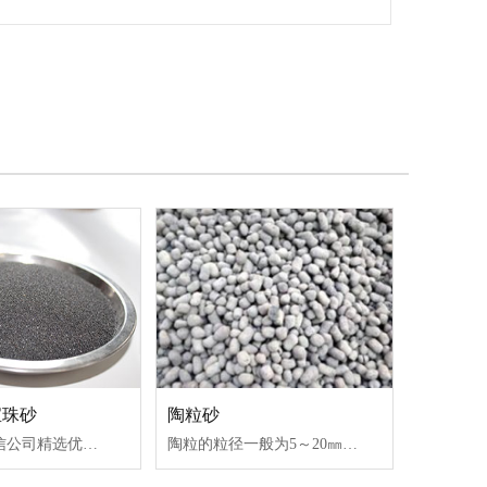
宝珠砂
陶粒砂
宝珠砂是盈信公司精选优质铝钒土，通过电熔、制球、分筛等工艺制成的球状造型用砂。它具有耐火度高（＞1800℃），角形系数小（＜1.06，近似球状），酸耗值小（中性材料），粘结剂加入量
陶粒的粒径一般为5～20㎜最大的粒径为25㎜。陶粒一般用来取代混凝土中的碎石和卵石。 因为生产陶粒的原料很多，陶粒的品种也很多，因而颜色也就很多。免烧陶粒因所用固体废弃物