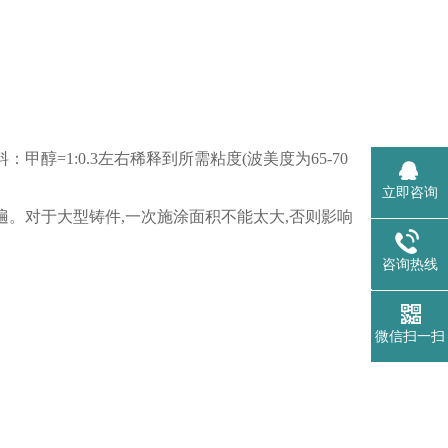
甲醇=1:0.3左右稀释到所需粘度(波美度为65-70
立即咨询
遍。对于大型铸件,一次施涂面积不能太大,否则影响
咨询热线
{dede:glo
微信扫一扫