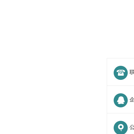
联
企
公