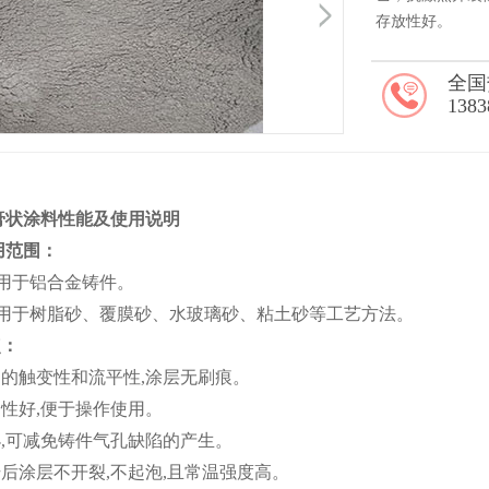
存放性好。
全国
1383
膏状涂料性能及使用说明
范围：
用于铝合金铸件。
用于树脂砂、覆膜砂、水玻璃砂、粘土砂等工艺方法。
：
良的触变性和流平性,涂层无刷痕。
定性好,便于操作使用。
小,可减免铸件气孔缺陷的产生。
干后涂层不开裂,不起泡,且常温强度高。