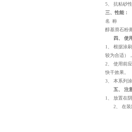
5、 抗粘砂
三、性能：
名 称
醇基滑石粉
四、 使用
1、 根据涂
较为合适）
2、 使用前
快干效果。
3、 本系
五、 注意
1、 放置在
2、 在装