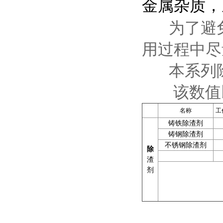
金属杂质，
为了避免
用过程中尽
本系列除渣
该数值以
名
称
工
铸铁除渣剂
铸钢除渣剂
不锈钢除渣剂
除
渣
剂