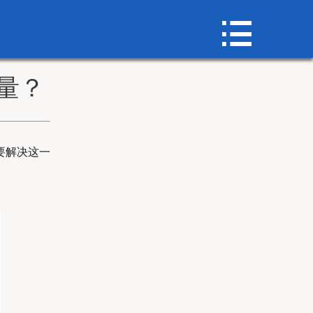

首页

关于我们
量？
宝珠砂系列
荣誉资质
要解决这一
新闻资讯
宝珠砂厂家
联系我们