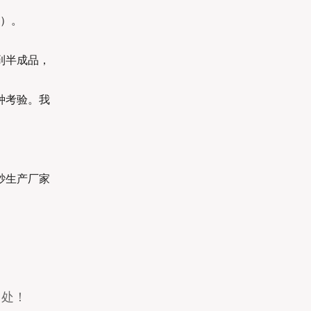
O）。
到半成品，
种考验。我
砂生产厂家
出处！