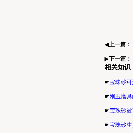
◀
上一篇：
▶
下一篇：
相关知识
☛
宝珠砂可
☛
刚玉磨具
☛
宝珠砂被
☛
宝珠砂生