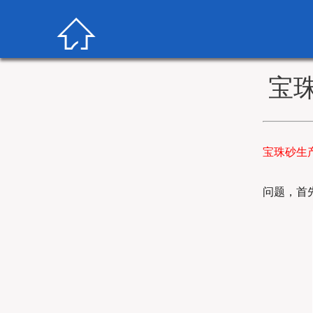

宝
宝珠砂生
问题，首